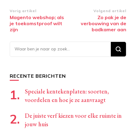
Bericht
Vorig artikel
Volgend artikel
Magento webshop; als
Zo pak je de
navigatie
je toekomstproof wilt
verbouwing van de
zijn
badkamer aan
Op
zoek
naar
iets?
RECENTE BERICHTEN
Speciale kentekenplaten: soorten,
voordelen en hoe je ze aanvraagt
De juiste verf kiezen voor elke ruimte in
jouw huis