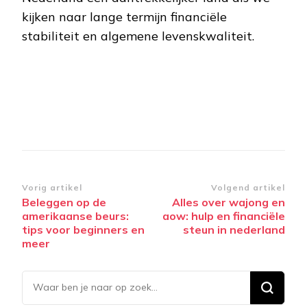
kijken naar lange termijn financiële
stabiliteit en algemene levenskwaliteit.
Bericht
Vorig artikel
Volgend artikel
Beleggen op de
Alles over wajong en
navigatie
amerikaanse beurs:
aow: hulp en financiële
tips voor beginners en
steun in nederland
meer
Op
zoek