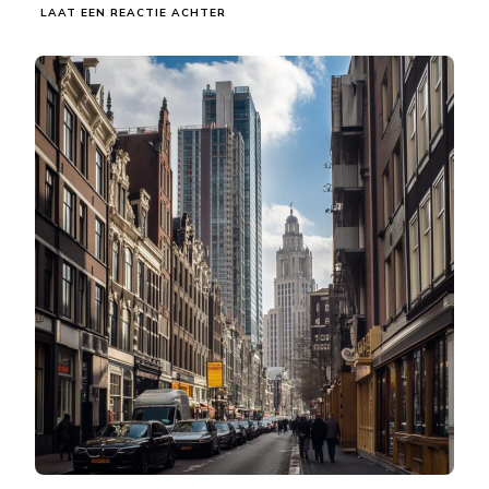
OP
LAAT EEN REACTIE ACHTER
GEMIDDELDE
SALARISSEN
EN
LEVENSONDERHOUD:
NEDERLAND
VS.
VS