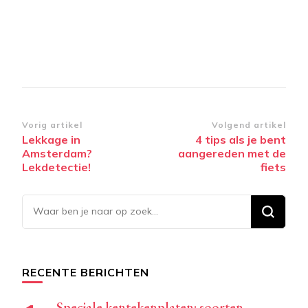
Bericht
Vorig artikel
Volgend artikel
Lekkage in
4 tips als je bent
navigatie
Amsterdam?
aangereden met de
Lekdetectie!
fiets
Op
zoek
naar
iets?
RECENTE BERICHTEN
Speciale kentekenplaten: soorten,