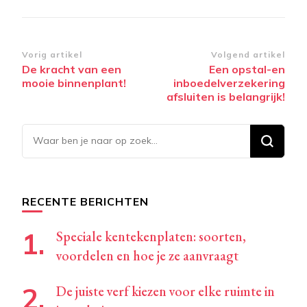
Bericht
Vorig artikel
Volgend artikel
De kracht van een
Een opstal-en
navigatie
mooie binnenplant!
inboedelverzekering
afsluiten is belangrijk!
Op
zoek
naar
iets?
RECENTE BERICHTEN
Speciale kentekenplaten: soorten,
voordelen en hoe je ze aanvraagt
De juiste verf kiezen voor elke ruimte in