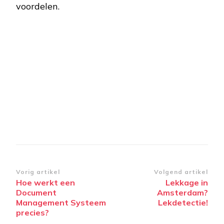
voordelen.
Bericht
Vorig artikel
Volgend artikel
Hoe werkt een
Lekkage in
navigatie
Document
Amsterdam?
Management Systeem
Lekdetectie!
precies?