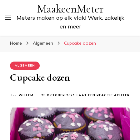
MaakeenMeter
Meters maken op elk vlak! Werk, zakelijk
en meer
Home
Algemeen
Cupcake dozen
ALGEMEEN
Cupcake dozen
OP
door
WILLEM
25 OKTOBER 2021
LAAT EEN REACTIE ACHTER
CUPC
DOZE