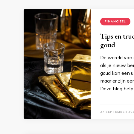
FINANCIEEL
Tips en tru
goud
De wereld van 
als je nieuw be
goud kan een ui
maar er zijn ee
Deze blog helpt
27 SEPTEMBER 20