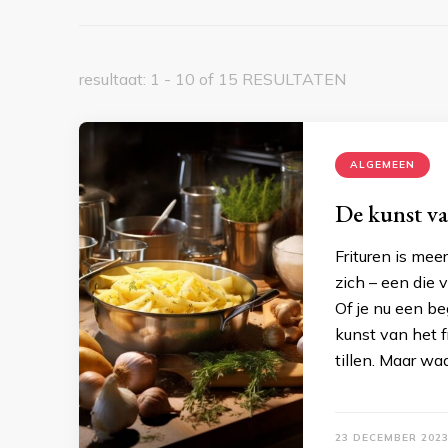
resultaat: 1 - 10 of 15 RESULTATEN
ALGEMEEN
De kunst va
Frituren is me
zich – een die 
Of je nu een b
kunst van het f
tillen. Maar wa
23 DECEMBER 202