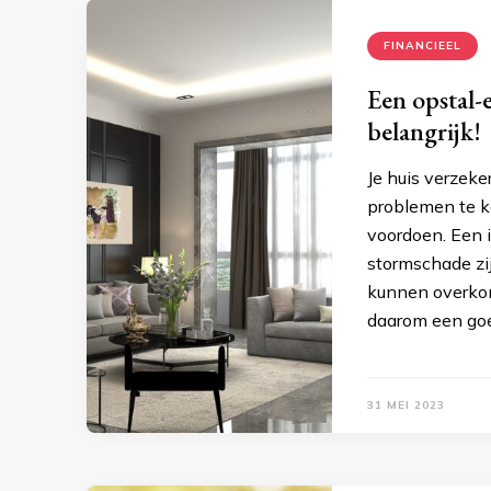
FINANCIEEL
Een opstal-e
belangrijk!
Je huis verzeke
problemen te 
voordoen. Een 
stormschade zi
kunnen overkom
daarom een goed
31 MEI 2023