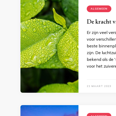
ALGEMEEN
De kracht v
Er zijn veel ve
voor verschille
beste binnenpl
zijn. De luchtz
bekend als de 
voor het zuive
21 MAART 2023