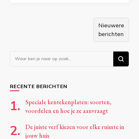
Berichtennavigatie
Nieuwere
berichten
Op
zoek
naar
iets?
RECENTE BERICHTEN
Speciale kentekenplaten: soorten,
voordelen en hoe je ze aanvraagt
De juiste verf kiezen voor elke ruimte in
jouw huis