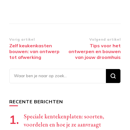
Bericht
Vorig artikel
Volgend artikel
Zelf keukenkasten
Tips voor het
navigatie
bouwen: van ontwerp
ontwerpen en bouwen
tot afwerking
van jouw droomhuis
Op
zoek
naar
iets?
RECENTE BERICHTEN
Speciale kentekenplaten: soorten,
voordelen en hoe je ze aanvraagt