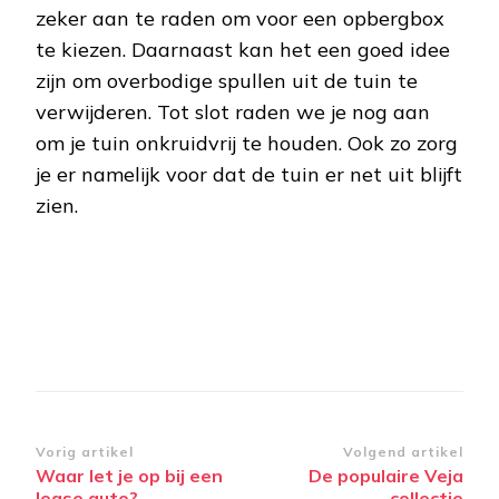
zeker aan te raden om voor een opbergbox
te kiezen. Daarnaast kan het een goed idee
zijn om overbodige spullen uit de tuin te
verwijderen. Tot slot raden we je nog aan
om je tuin onkruidvrij te houden. Ook zo zorg
je er namelijk voor dat de tuin er net uit blijft
zien.
Bericht
Vorig artikel
Volgend artikel
Waar let je op bij een
De populaire Veja
navigatie
lease auto?
collectie