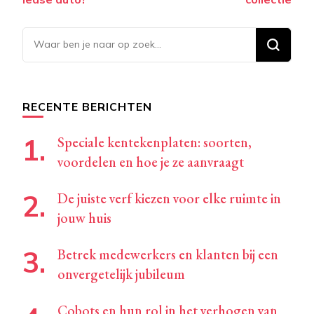
Op
zoek
naar
iets?
RECENTE BERICHTEN
Speciale kentekenplaten: soorten,
voordelen en hoe je ze aanvraagt
De juiste verf kiezen voor elke ruimte in
jouw huis
Betrek medewerkers en klanten bij een
onvergetelijk jubileum
Cobots en hun rol in het verhogen van