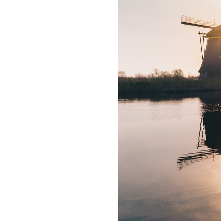
DAN
MOET
JE
HIER
ZIJN!