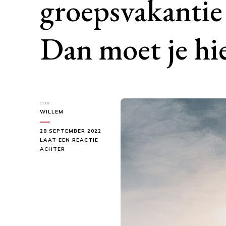
groepsvakantie
Dan moet je hie
door
WILLEM
28 SEPTEMBER 2022
LAAT EEN REACTIE
OP
ACHTER
OP
ZOEK
NAAR
EEN
LEUKE
GROEPSVAKANTIE
IN
NEDERLAND?