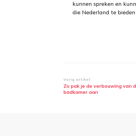
kunnen spreken en kunn
die Nederland te bieden 
Bericht
Vorig artikel
Zo pak je de verbouwing van 
navigatie
badkamer aan