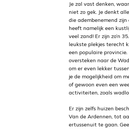
Je zal vast denken, waa
niet zo gek. Je denkt al
die adembenemend zijn e
heeft namelijk een kustli
veel zand! Er zijn zo’n 3
leukste plekjes terecht
een populaire provincie. 
oversteken naar de Wadd
om er even lekker tusse
je de mogelijkheid om me
of gewoon even een week
activiteiten, zoals wad
Er zijn zelfs huizen bes
Van de Ardennen, tot aa
ertussenuit te gaan. Gee