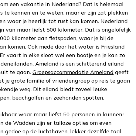
rom een vakantie in Nederland? Dat is helemaal
les te kennen en te weten, maar er zijn zat plekken
n waar je heerlijk tot rust kan komen. Nederland
jn van maar liefst 500 kilometer. Dat is ongelofelijk
5.000 kilometer aan fietspaden, waar je bij de
 kan komen. Ook mede door het water is Friesland
Er vaart in elke sloot wel een bootje en je kan zo
eneilanden. Ameland is een schitterend eiland
nuit te gaan.
Groepsaccommodatie Ameland
geeft
t je grote familie of vriendengroep op reis te gaan
endje weg. Dit eiland biedt zoveel leuke
lopen, beachgolfen en zeehonden spotten.
chikbaar waar maar liefst 50 personen in kunnen!
n de Wadden zijn er talloze opties om even
n gedoe op de luchthaven, lekker dezelfde taal