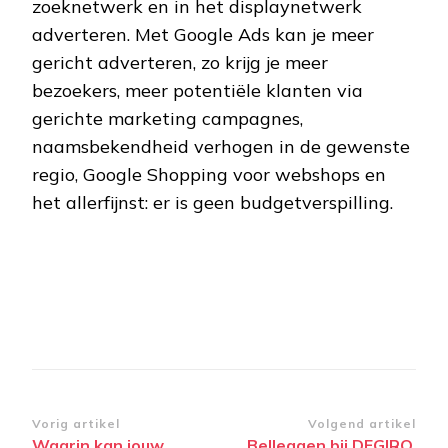
zoeknetwerk en in het displaynetwerk
adverteren. Met Google Ads kan je meer
gericht adverteren, zo krijg je meer
bezoekers, meer potentiële klanten via
gerichte marketing campagnes,
naamsbekendheid verhogen in de gewenste
regio, Google Shopping voor webshops en
het allerfijnst: er is geen budgetverspilling.
Bericht
Vorig artikel
Volgend artikel
Waarin kan jouw
Belleggen bij DEGIRO,