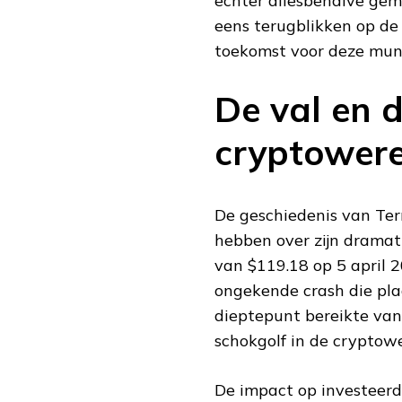
echter allesbehalve gem
eens terugblikken op de 
toekomst voor deze munt
De val en d
cryptowere
De geschiedenis van Terr
hebben over zijn dramati
van $119.18 op 5 april 
ongekende crash die pla
dieptepunt bereikte va
schokgolf in de cryptowe
De impact op investeerd