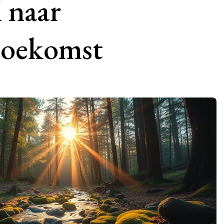
 naar
toekomst