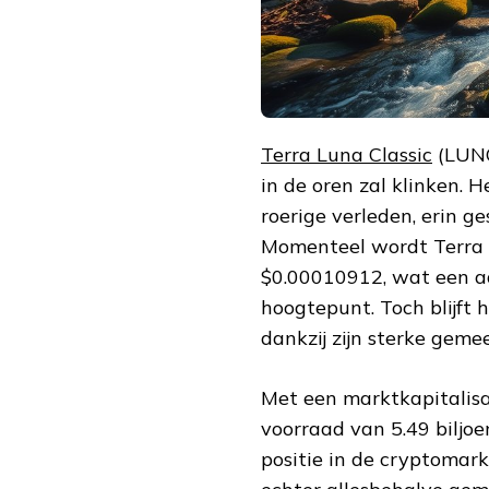
TOEKOMST
Terra Luna Classic
(LUNC
in de oren zal klinken. H
roerige verleden, erin g
Momenteel wordt Terra 
$0.00010912, wat een aan
hoogtepunt. Toch blijft 
dankzij zijn sterke geme
Met een marktkapitalisa
voorraad van 5.49 biljoe
positie in de cryptomar