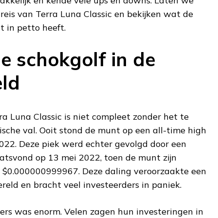
akkelijk en kende vele ups en downs. Laten we
reis van Terra Luna Classic en bekijken wat de
 in petto heeft.
e schokgolf in de
ld
a Luna Classic is niet compleet zonder het te
sche val. Ooit stond de munt op een all-time high
2022. Deze piek werd echter gevolgd door een
atsvond op 13 mei 2022, toen de munt zijn
n $0.000000999967. Deze daling veroorzaakte een
reld en bracht veel investeerders in paniek.
ers was enorm. Velen zagen hun investeringen in