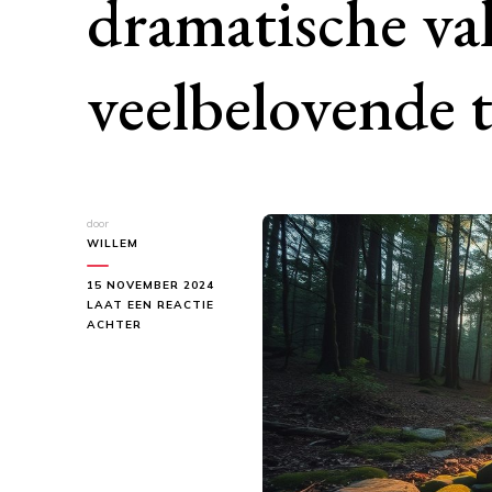
dramatische val
veelbelovende 
door
WILLEM
15 NOVEMBER 2024
LAAT EEN REACTIE
OP
ACHTER
TERRA
LUNA
CLASSIC:
VAN
DRAMATISCHE
VAL
NAAR
VEELBELOVENDE