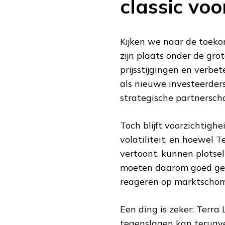
classic voo
Kijken we naar de toekom
zijn plaats onder de gro
prijsstijgingen en verb
als nieuwe investeerder
strategische partnersch
Toch blijft voorzichtigh
volatiliteit, en hoewel 
vertoont, kunnen plotsel
moeten daarom goed geïn
reageren op marktscho
Een ding is zeker: Terr
tegenslagen kan terugve