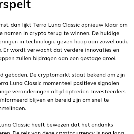
rspelt
st, dan lijkt Terra Luna Classic opnieuw klaar om
te namen in crypto terug te winnen. De huidige
eteringen in technologie geven hoop aan zowel oude
s. Er wordt verwacht dat verdere innovaties en
appen zullen bijdragen aan een gestage groei.
eid geboden. De cryptomarkt staat bekend om zijn
Terra Luna Classic momenteel positieve signalen
inge veranderingen altijd optreden. Investeerders
formeerd blijven en bereid zijn om snel te
mmelingen.
a Luna Classic heeft bewezen dat het ondanks
ren. De reis van deze cryptocurrency is nog lang