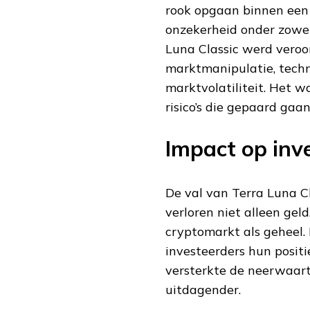
rook opgaan binnen een 
onzekerheid onder zowel 
Luna Classic werd veroo
marktmanipulatie, tech
marktvolatiliteit. Het w
risico’s die gepaard gaa
Impact op inv
De val van Terra Luna Cla
verloren niet alleen gel
cryptomarkt als geheel.
investeerders hun positi
versterkte de neerwaart
uitdagender.